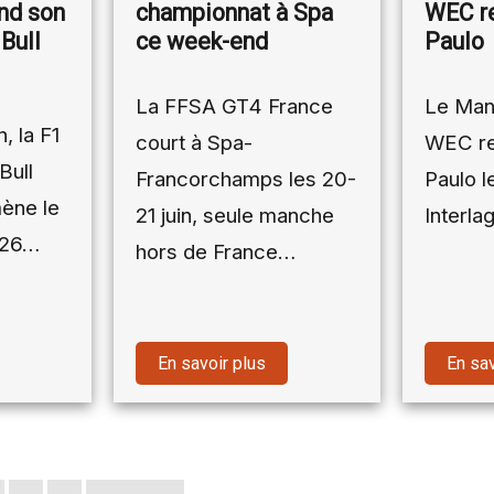
nd son
championnat à Spa
WEC re
Bull
ce week-end
Paulo
La FFSA GT4 France
Le Man
, la F1
court à Spa-
WEC re
Bull
Francorchamps les 20-
Paulo le
mène le
21 juin, seule manche
Interla
026…
hors de France…
En savoir plus
En sav