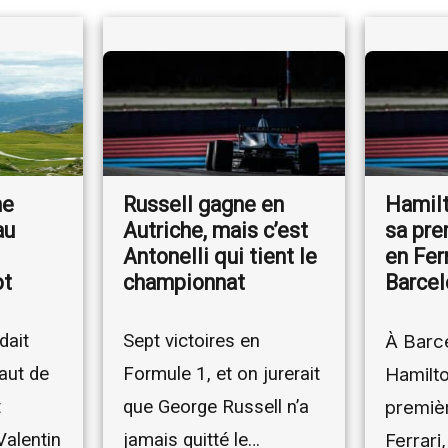
ne
Russell gagne en
Hamil
au
Autriche, mais c’est
sa pre
Antonelli qui tient le
en Ferr
ot
championnat
Barce
dait
Sept victoires en
À Barc
aut de
Formule 1, et on jurerait
Hamilto
t
que George Russell n’a
premièr
Valentin
jamais quitté le…
Ferrari