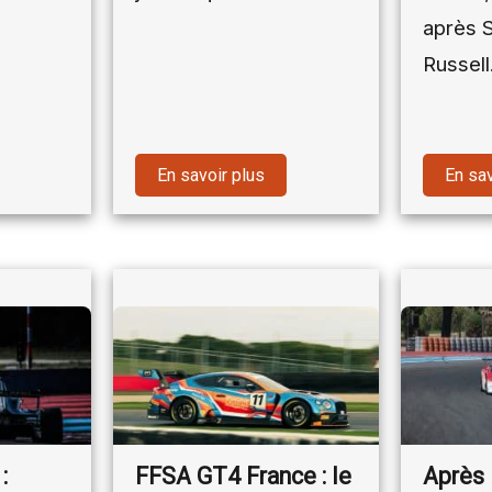
après 
Russel
En savoir plus
En sav
:
FFSA GT4 France : le
Après 