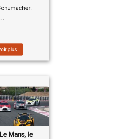
Schumacher.
l…
oir plus
Le Mans, le