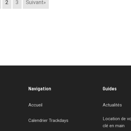
2
3
Suivant»
Navigation
Guides
Accueil
Actualités
Location de voi
Calendrier Trackdays
clé en main