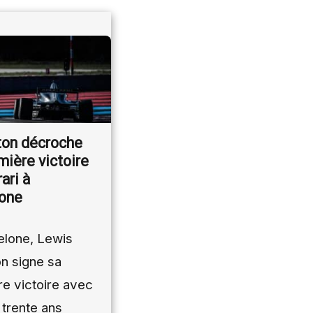
ton décroche
mière victoire
ari à
lone
elone, Lewis
n signe sa
e victoire avec
, trente ans