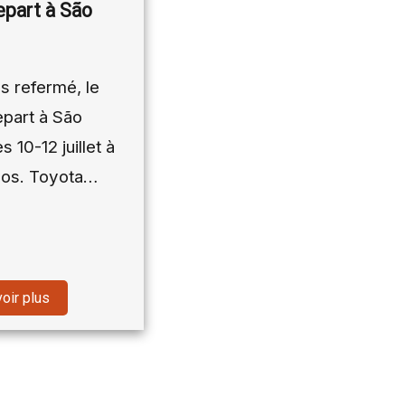
part à São
s refermé, le
part à São
s 10-12 juillet à
gos. Toyota…
oir plus