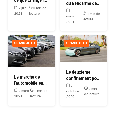
du Gendarme de
vignette
2 juin
3 min de
Saint-Tropez a un
30
collection
2021
lecture
1 min de
nouveau
mars
lecture
propriétaire
2021
GRAND AUTO
GRAND AUTO
Le deuxième
Le marché de
confinement pour
l’automobile en
l’Automobile
29
berne pour février
2 min
2 mars
2 min de
octobre
de lecture
2021
2021
lecture
2020