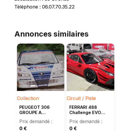
Téléphone : 06.07.70.35.22
Annonces similaires
Collection
Circuit / Piste
PEUGEOT 306
FERRARI 488
GROUPE A
Challenge EVO
PEUGEOT SPORT._
2021 6350km
XTRAc..
0
€
0
€