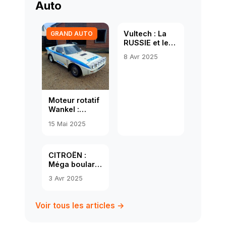
Auto
Vultech : La
GRAND AUTO
RUSSIE et les
voitures
8 Avr 2025
Moteur rotatif
Wankel :
histoire,
15 Mai 2025
fonctionnement
et limites
CITROËN :
Méga boulard
et saucisson
3 Avr 2025
Voir tous les articles →