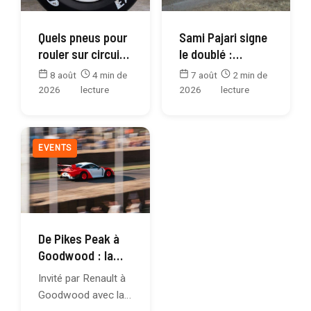
Quels pneus pour
Sami Pajari signe
rouler sur circuit :
le doublé :
route, semi-
vainqueur en
8 août
4 min de
7 août
2 min de
slicks ou slicks
Finlande après
2026
lecture
2026
lecture
l’Estonie
EVENTS
De Pikes Peak à
Goodwood : la
RS01 de Valentin
Invité par Renault à
Simonet dans la
Goodwood avec la
cour des