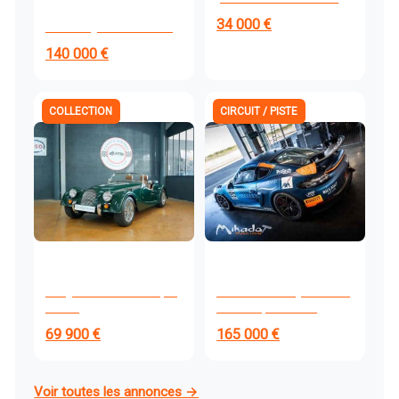
pièces complet
34 000 €
Facel Vega HK500 - 1959
140 000 €
COLLECTION
CIRCUIT / PISTE
Morgan Roadster V6 3,7L
Porsche 718 Cayman GT4
- 2014
RS Clubsport 2024
69 900 €
165 000 €
Voir toutes les annonces →