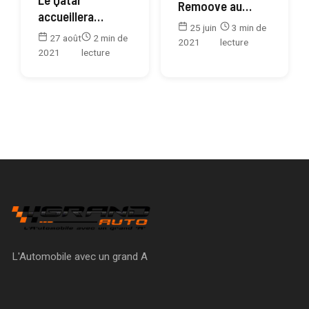
Remoove au
accueillera
service de la
25 juin
3 min de
bientôt… le Salon
mobilité
27 août
2 min de
2021
lecture
de Genève
2021
lecture
électrique
L'Automobile avec un grand A