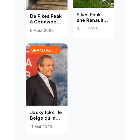
Pikes Peak :
De Pikes Peak
une Renault
à Goodwood :
RS01 au
la RS01 de
9 Juil 2026
6 Août 2026
sommet, et un
Valentin
podium au
Simonet dans
culot
la cour des
légendes
GRAND AUTO
Jacky Ickx : le
Belge qui a
gagné six fois
11 Mai 2026
Le Mans et
changé le