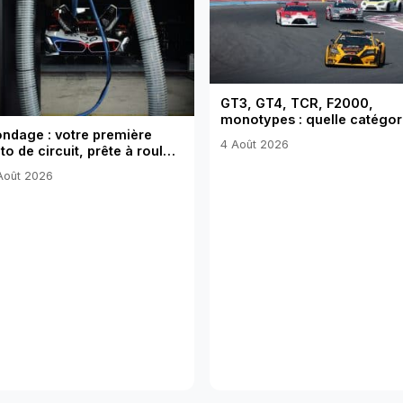
GT3, GT4, TCR, F2000,
monotypes : quelle catégor
ndage : votre première
de course pour vous ?
4 Août 2026
to de circuit, prête à rouler
 montée maison ?
Août 2026