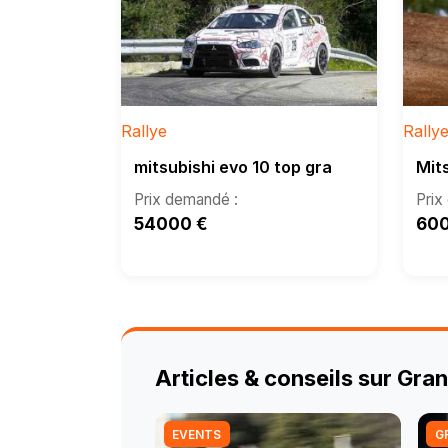
Rallye
Rally
mitsubishi evo 10 top gra
Mit
54000
€
60
Articles & conseils sur Gra
EVENTS
G