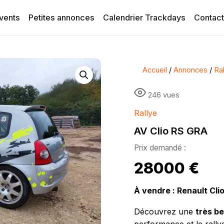
vents
Petites annonces
Calendrier Trackdays
Contac
Accueil
/
Annonces
/
Ra
246 vues
Rallye
AV Clio RS GRA
28000
€
À vendre : Renault Cli
Découvrez une
très be
performance et le rally