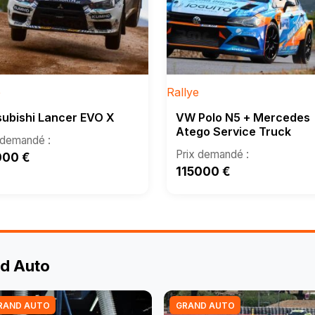
e
Rallye
subishi Lancer EVO X
VW Polo N5 + Mercedes
Atego Service Truck
000
€
115000
€
nd Auto
RAND AUTO
GRAND AUTO