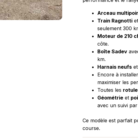
Arceau multipoi
Train Ragnotti
e
seulement 300 km 
Moteur de 210 c
côte.
Boîte Sadev
avec
km.
Harnais neufs
e
Encore à installe
maximiser les pe
Toutes les
rotul
Géométrie
et
po
avec un suivi pa
Ce modèle est parfait p
course.