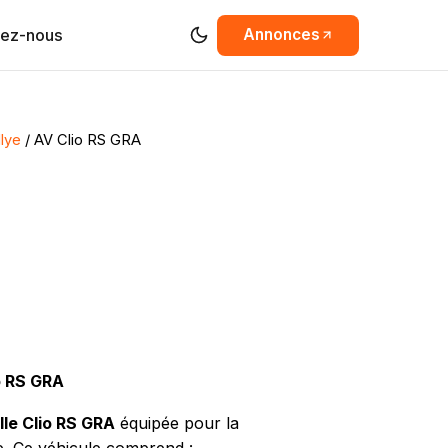
tez-nous
Annonces
llye
/ AV Clio RS GRA
o RS GRA
lle Clio RS GRA
équipée pour la
e. Ce véhicule comprend :