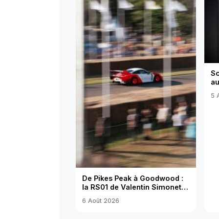
So
au
ou
5 
De Pikes Peak à Goodwood :
la RS01 de Valentin Simonet
dans la cour des légendes
6 Août 2026