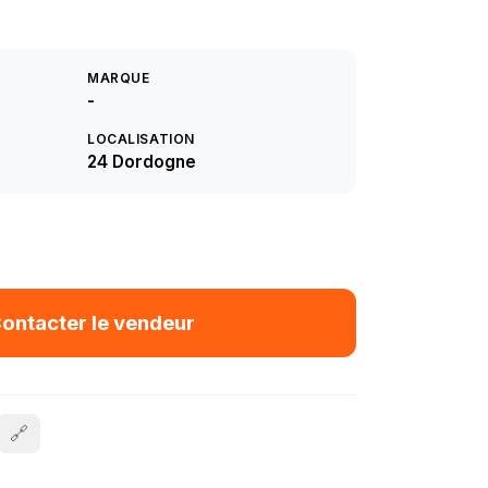
MARQUE
-
LOCALISATION
24 Dordogne
ontacter le vendeur
🔗