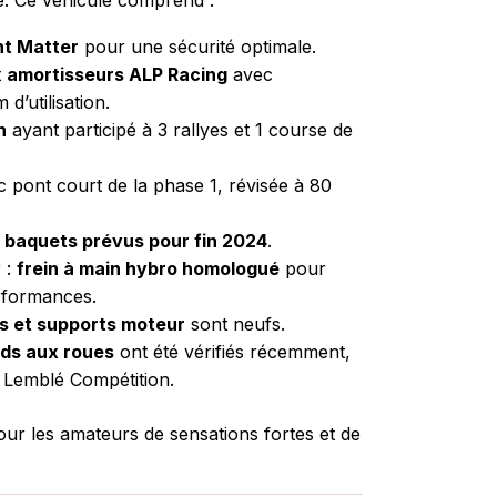
nt Matter
pour une sécurité optimale.
t
amortisseurs ALP Racing
avec
d’utilisation.
h
ayant participé à 3 rallyes et 1 course de
 pont court de la phase 1, révisée à 80
t
baquets prévus pour fin 2024
.
r :
frein à main hybro homologué
pour
rformances.
es et supports moteur
sont neufs.
ids aux roues
ont été vérifiés récemment,
r Lemblé Compétition.
our les amateurs de sensations fortes et de