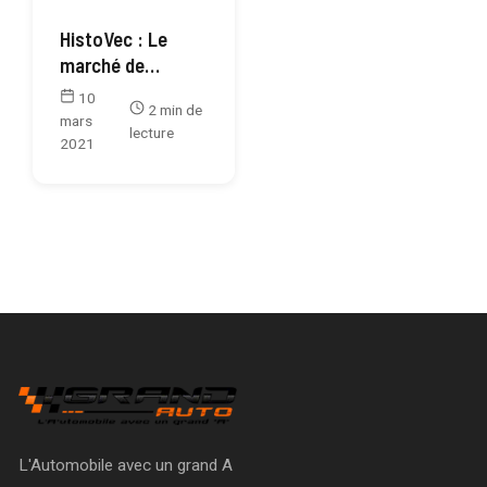
HistoVec : Le
marché de
l’occasion enfin
10
2 min de
sécurisé ?
mars
lecture
2021
L'Automobile avec un grand A