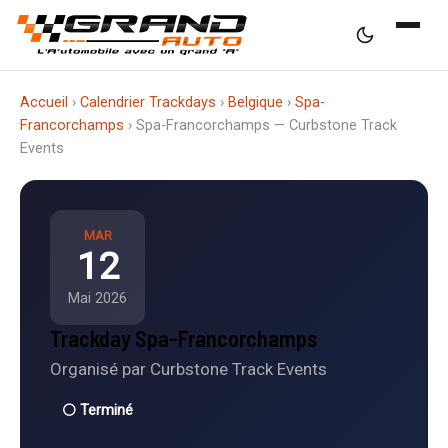
Accueil
›
Calendrier Trackdays
›
Belgique
›
Spa-
Francorchamps
›
Spa-Francorchamps — Curbstone Track
Events
MAR
12
Mai 2026
Trackday Spa-Francorchamps
Organisé par Curbstone Track Events
⚪ Terminé