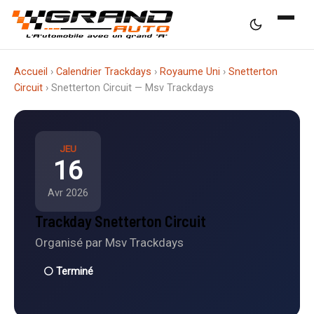
Accueil
›
Calendrier Trackdays
›
Royaume Uni
›
Snetterton
Circuit
›
Snetterton Circuit — Msv Trackdays
JEU
16
Avr 2026
Trackday Snetterton Circuit
Organisé par Msv Trackdays
⚪ Terminé