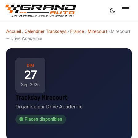
Accueil
›
Calendrier Trackdays
›
France
›
Mirecourt
›
Mirecourt
— Drive Academie
DIM
27
Sep 2026
Trackday Mirecourt
Organisé par Drive Academie
🟢 Places disponibles