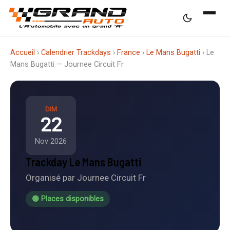
Accueil
›
Calendrier Trackdays
›
France
›
Le Mans Bugatti
›
Le
Mans Bugatti — Journee Circuit Fr
DIM
22
Nov 2026
Trackday Le Mans Bugatti
Organisé par Journee Circuit Fr
🟢 Places disponibles