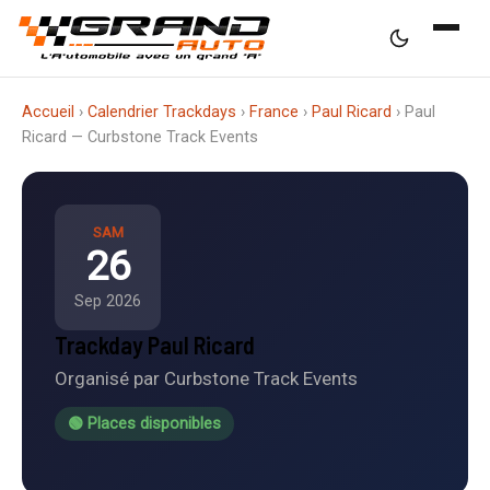
Accueil
›
Calendrier Trackdays
›
France
›
Paul Ricard
›
Paul
Ricard — Curbstone Track Events
SAM
26
Sep 2026
Trackday Paul Ricard
Organisé par Curbstone Track Events
🟢 Places disponibles